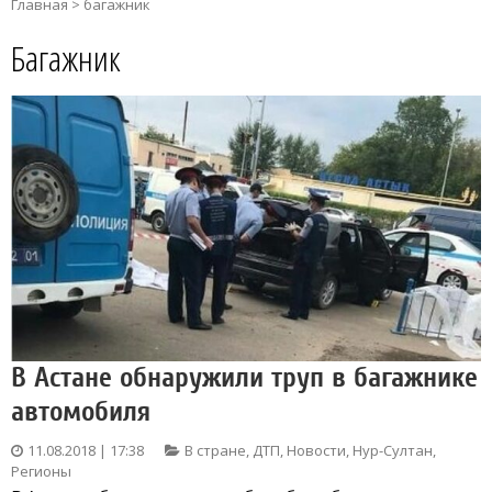
Главная
>
багажник
Багажник
В Астане обнаружили труп в багажнике
автомобиля
11.08.2018 | 17:38
В стране
,
ДТП
,
Новости
,
Нур-Султан
,
Регионы