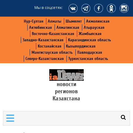
Мы в соцсетях:
Нур-Султан
Алматы
Шымкент
Акмолинская
Актюбинская
Алматинская
Атырауская
Восточно-Казахстанская
Жамбылская
Западно-Казахстанская
Карагандинская область
Костанайская
Кызылординская
Мангистауская область
Павлодарская
Северо-Казахстанская
Туркестанская область
новости
регионов
Казахстана