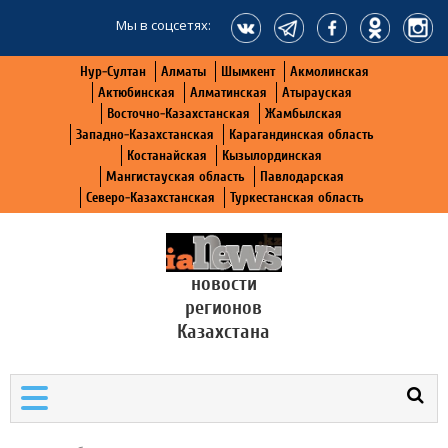
Мы в соцсетях:
Нур-Султан
Алматы
Шымкент
Акмолинская
Актюбинская
Алматинская
Атырауская
Восточно-Казахстанская
Жамбылская
Западно-Казахстанская
Карагандинская область
Костанайская
Кызылординская
Мангистауская область
Павлодарская
Северо-Казахстанская
Туркестанская область
новости
регионов
Казахстана