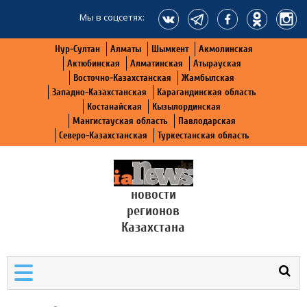
Мы в соцсетях:
Нур-Султан
Алматы
Шымкент
Акмолинская
Актюбинская
Алматинская
Атырауская
Восточно-Казахстанская
Жамбылская
Западно-Казахстанская
Карагандинская область
Костанайская
Кызылординская
Мангистауская область
Павлодарская
Северо-Казахстанская
Туркестанская область
новости
регионов
Казахстана