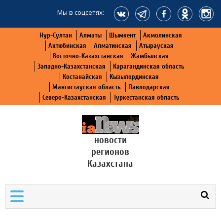
Мы в соцсетях:
Нур-Султан
Алматы
Шымкент
Акмолинская
Актюбинская
Алматинская
Атырауская
Восточно-Казахстанская
Жамбылская
Западно-Казахстанская
Карагандинская область
Костанайская
Кызылординская
Мангистауская область
Павлодарская
Северо-Казахстанская
Туркестанская область
новости
регионов
Казахстана