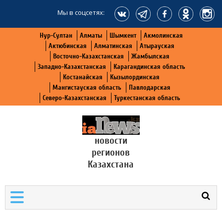
Мы в соцсетях:
Нур-Султан
Алматы
Шымкент
Акмолинская
Актюбинская
Алматинская
Атырауская
Восточно-Казахстанская
Жамбылская
Западно-Казахстанская
Карагандинская область
Костанайская
Кызылординская
Мангистауская область
Павлодарская
Северо-Казахстанская
Туркестанская область
новости
регионов
Казахстана