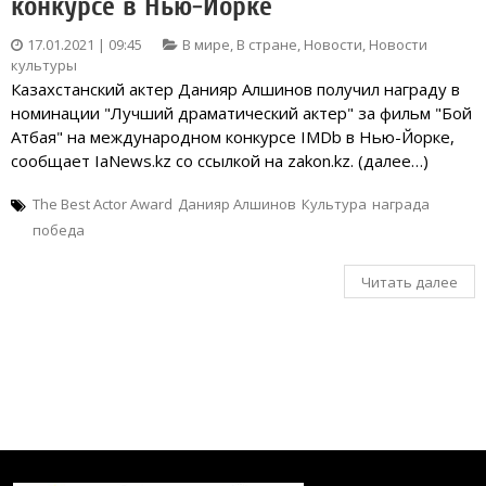
конкурсе в Нью-Йорке
17.01.2021 | 09:45
В мире
,
В стране
,
Новости
,
Новости
культуры
Казахстанский актер Данияр Алшинов получил награду в
номинации "Лучший драматический актер" за фильм "Бой
Атбая" на международном конкурсе IMDb в Нью-Йорке,
сообщает IaNews.kz со ссылкой на zakon.kz. (далее…)
The Best Actor Award
Данияр Алшинов
Культура
награда
победа
Читать далее