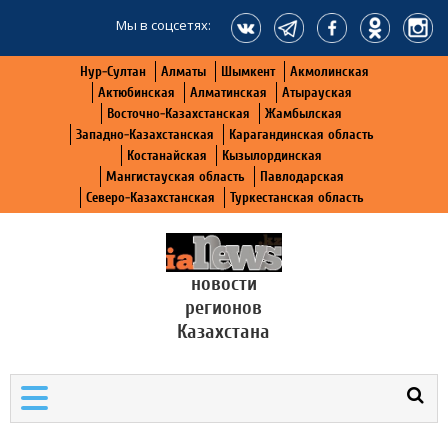
Мы в соцсетях:
Нур-Султан
Алматы
Шымкент
Акмолинская
Актюбинская
Алматинская
Атырауская
Восточно-Казахстанская
Жамбылская
Западно-Казахстанская
Карагандинская область
Костанайская
Кызылординская
Мангистауская область
Павлодарская
Северо-Казахстанская
Туркестанская область
новости
регионов
Казахстана