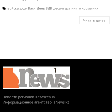
войска дяди Васи
День ВДВ
десантура
никто кроме них
Читать далее
Новости регионов Казахстана
Информационное агентство iaNews.kz