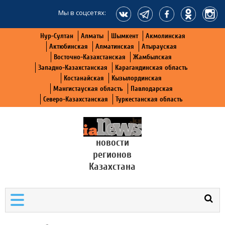
Мы в соцсетях:
Нур-Султан
Алматы
Шымкент
Акмолинская
Актюбинская
Алматинская
Атырауская
Восточно-Казахстанская
Жамбылская
Западно-Казахстанская
Карагандинская область
Костанайская
Кызылординская
Мангистауская область
Павлодарская
Северо-Казахстанская
Туркестанская область
новости
регионов
Казахстана