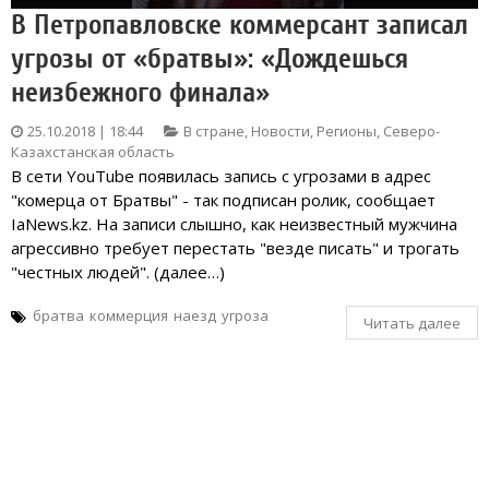
В Петропавловске коммерсант записал
угрозы от «братвы»: «Дождешься
неизбежного финала»
25.10.2018 | 18:44
В стране
,
Новости
,
Регионы
,
Северо-
Казахстанская область
В сети YouTube появилась запись с угрозами в адрес
"комерца от Братвы" - так подписан ролик, сообщает
IaNews.kz. На записи слышно, как неизвестный мужчина
агрессивно требует перестать "везде писать" и трогать
"честных людей". (далее…)
братва
коммерция
наезд
угроза
Читать далее