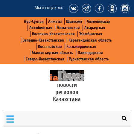
Мы в соцсетях:
Нур-Султан
Алматы
Шымкент
Акмолинская
Актюбинская
Алматинская
Атырауская
Восточно-Казахстанская
Жамбылская
Западно-Казахстанская
Карагандинская область
Костанайская
Кызылординская
Мангистауская область
Павлодарская
Северо-Казахстанская
Туркестанская область
новости
регионов
Казахстана