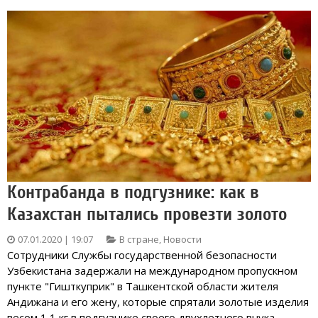
Контрабанда в подгузнике: как в
Казахстан пытались провезти золото
07.01.2020 | 19:07
В стране
,
Новости
Сотрудники Службы государственной безопасности
Узбекистана задержали на международном пропускном
пункте "Гишткуприк" в Ташкентской области жителя
Андижана и его жену, которые спрятали золотые изделия
весом 1,1 кг в подгузнике своего двухлетнего внука,