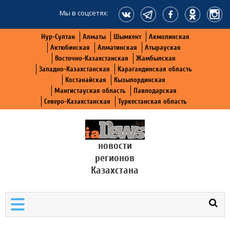
Мы в соцсетях:
Нур-Султан
Алматы
Шымкент
Акмолинская
Актюбинская
Алматинская
Атырауская
Восточно-Казахстанская
Жамбылская
Западно-Казахстанская
Карагандинская область
Костанайская
Кызылординская
Мангистауская область
Павлодарская
Северо-Казахстанская
Туркестанская область
новости
регионов
Казахстана