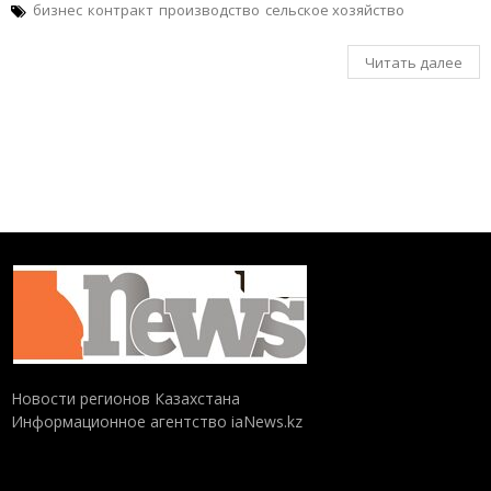
бизнес
контракт
производство
сельское хозяйство
Читать далее
Новости регионов Казахстана
Информационное агентство iaNews.kz