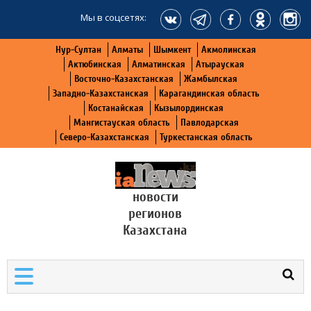
Мы в соцсетях:
Нур-Султан
Алматы
Шымкент
Акмолинская
Актюбинская
Алматинская
Атырауская
Восточно-Казахстанская
Жамбылская
Западно-Казахстанская
Карагандинская область
Костанайская
Кызылординская
Мангистауская область
Павлодарская
Северо-Казахстанская
Туркестанская область
новости
регионов
Казахстана