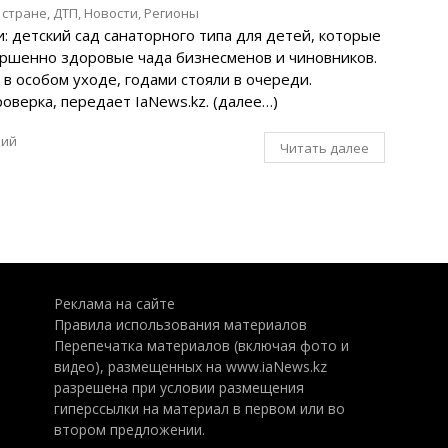
 стране
,
ДТП
,
Новости
,
Регионы
и: детский сад санаторного типа для детей, которые
ершенно здоровые чада бизнесменов и чиновников.
 в особом уходе, годами стояли в очереди.
верка, передает IaNews.kz. (далее…)
рий
Читать далее
Реклама на сайте
Правила использования материалов
Перепечатка материалов (включая фото и
видео), размещенных на www.iaNews.kz
разрешена при условии размещения
гиперссылки на материал в первом или во
втором предложении.