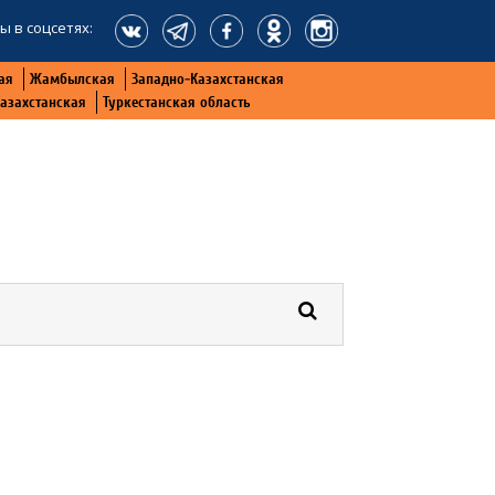
ы в соцсетях:
ая
Жамбылская
Западно-Казахстанская
Казахстанская
Туркестанская область