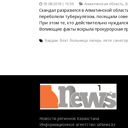
05.08.2018 | 15:56
Алматинская область
,
В
Скандал разразился в Алматинской област
переболели туберкулёзом, посещали сов
При этом те, кто действительно нуждался
Вопиющие факты вскрыла прокурорская про
бардак
блат
больница
лагерь
лети
санато
Новости регионов Казахстана
Информационное агентство iaNews.kz