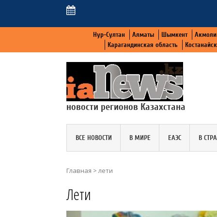
Нур-Султан
Алматы
Шымкент
Акмоли
Карагандинская область
Костанайс
новости регионов Казахстана
ВСЕ НОВОСТИ
В МИРЕ
ЕАЭС
В СТР
Главная
>
лети
Лети