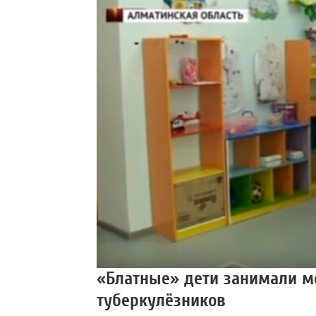
«Блатные» дети занимали ме
туберкулёзников