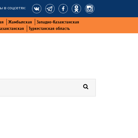
ы в соцсетях:
ая
Жамбылская
Западно-Казахстанская
Казахстанская
Туркестанская область