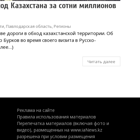
ход Казахстана за сотни миллионов
ти
,
Павлодарская область
,
Регионы
ве дороги в обход казахстанской территории. Об
 Бурков во время своего визита в Русско-
алее…)
Читать далее
Реклама на сайте
Правила использования материалов
Перепечатка материалов (включая фото и
видео), размещенных на www.iaNews.kz
разрешена при условии размещения