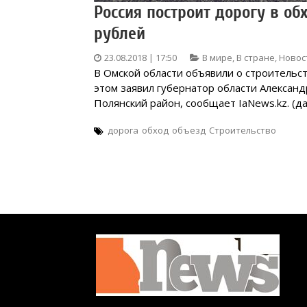
Россия построит дорогу в об
рублей
23.08.2018 | 17:50
В мире
,
В стране
,
Новос
В Омской области объявили о строительст
этом заявил губернатор области Александр
Полянский район, сообщает IaNews.kz. (д
дорога
обход
объезд
Строительство