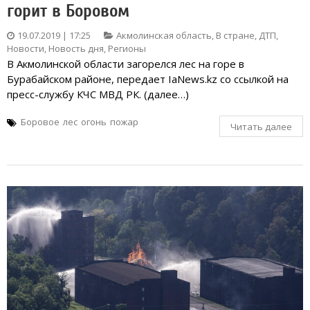
горит в Боровом
19.07.2019 | 17:25
Акмолинская область
,
В стране
,
ДТП
,
Новости
,
Новость дня
,
Регионы
В Акмолинской области загорелся лес на горе в
Бурабайском районе, передает IaNews.kz со ссылкой на
пресс-службу КЧС МВД РК. (далее…)
Боровое
лес
огонь
пожар
Читать далее