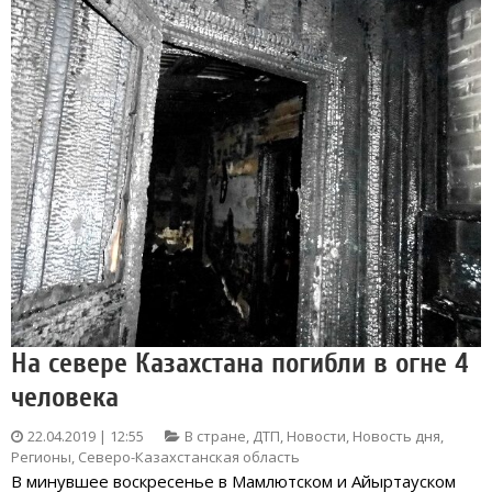
На севере Казахстана погибли в огне 4
человека
22.04.2019 | 12:55
В стране
,
ДТП
,
Новости
,
Новость дня
,
Регионы
,
Северо-Казахстанская область
В минувшее воскресенье в Мамлютском и Айыртауском