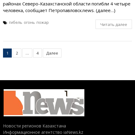
районах Северо-Казахстанской области погибли 4 четыре
человека, сообщает Петропавловск.news. (далее…)
гибель
огонь
пожар
Читать далее
Пагинация
1
2
…
4
Далее
записей
Новости регионов Казахстана
Информационное агентство iaNews.kz