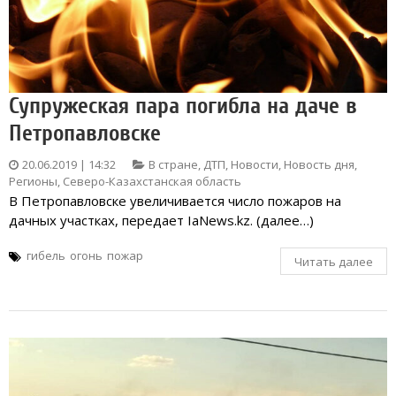
Супружеская пара погибла на даче в
Петропавловске
20.06.2019 | 14:32
В стране
,
ДТП
,
Новости
,
Новость дня
,
Регионы
,
Северо-Казахстанская область
В Петропавловске увеличивается число пожаров на
дачных участках, передает IaNews.kz. (далее…)
гибель
огонь
пожар
Читать далее