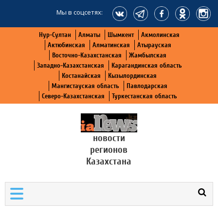
Мы в соцсетях:
Нур-Султан
Алматы
Шымкент
Акмолинская
Актюбинская
Алматинская
Атырауская
Восточно-Казахстанская
Жамбылская
Западно-Казахстанская
Карагандинская область
Костанайская
Кызылординская
Мангистауская область
Павлодарская
Северо-Казахстанская
Туркестанская область
новости
регионов
Казахстана