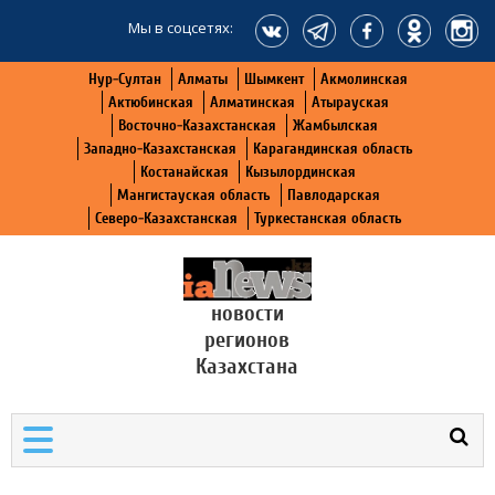
Мы в соцсетях:
Нур-Султан
Алматы
Шымкент
Акмолинская
Актюбинская
Алматинская
Атырауская
Восточно-Казахстанская
Жамбылская
Западно-Казахстанская
Карагандинская область
Костанайская
Кызылординская
Мангистауская область
Павлодарская
Северо-Казахстанская
Туркестанская область
новости
регионов
Казахстана