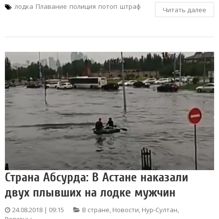
лодка
Плавание
полиция
потоп
штраф
Читать далее
Страна Абсурда: В Астане наказали
двух плывших на лодке мужчин
24.08.2018 | 09:15
В стране
,
Новости
,
Нур-Султан
,
Регионы