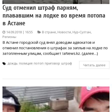
Суд отменил штраф парням,
плававшим на лодке во время потопа
в Астане
14.09.2018 | 16:55
В стране
,
Новости
,
Нур-Султан
,
Регионы
В Астане городской суд внял доводам адвокатов и
отменил постановления о штрафах за заплыв на лодке по
затопленным улицам, сообщает IaNews.kz. (далее…)
дождь
полиция
потоп
приговор
штраф
Читать далее