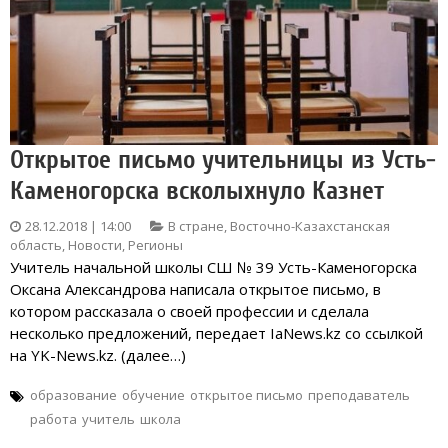
Открытое письмо учительницы из Усть-
Каменогорска всколыхнуло Казнет
28.12.2018 | 14:00
В стране
,
Восточно-Казахстанская
область
,
Новости
,
Регионы
Учитель начальной школы СШ № 39 Усть-Каменогорска
Оксана Александрова написала открытое письмо, в
котором рассказала о своей профессии и сделала
несколько предложений, передает IaNews.kz со ссылкой
на YK-News.kz. (далее…)
образование
обучение
открытое письмо
преподаватель
работа
учитель
школа