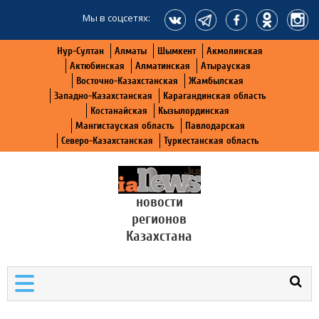
Мы в соцсетях:
Нур-Султан
Алматы
Шымкент
Акмолинская
Актюбинская
Алматинская
Атырауская
Восточно-Казахстанская
Жамбылская
Западно-Казахстанская
Карагандинская область
Костанайская
Кызылординская
Мангистауская область
Павлодарская
Северо-Казахстанская
Туркестанская область
новости
регионов
Казахстана