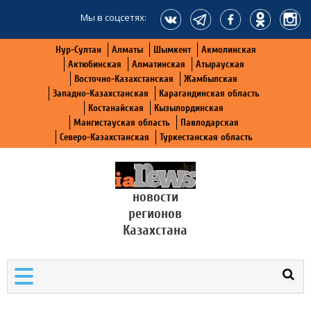
Мы в соцсетях:
Нур-Султан
Алматы
Шымкент
Акмолинская
Актюбинская
Алматинская
Атырауская
Восточно-Казахстанская
Жамбылская
Западно-Казахстанская
Карагандинская область
Костанайская
Кызылординская
Мангистауская область
Павлодарская
Северо-Казахстанская
Туркестанская область
новости
регионов
Казахстана