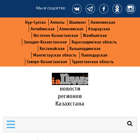
Мы в соцсетях:
Нур-Султан
Алматы
Шымкент
Акмолинская
Актюбинская
Алматинская
Атырауская
Восточно-Казахстанская
Жамбылская
Западно-Казахстанская
Карагандинская область
Костанайская
Кызылординская
Мангистауская область
Павлодарская
Северо-Казахстанская
Туркестанская область
новости
регионов
Казахстана