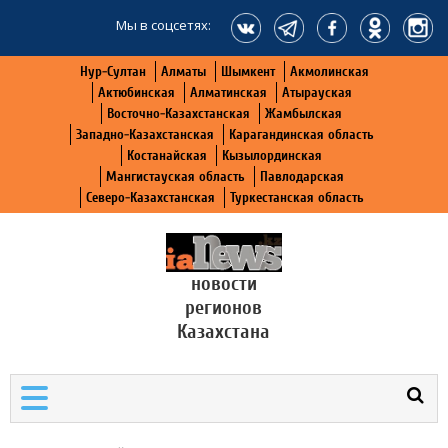
Мы в соцсетях:
Нур-Султан
Алматы
Шымкент
Акмолинская
Актюбинская
Алматинская
Атырауская
Восточно-Казахстанская
Жамбылская
Западно-Казахстанская
Карагандинская область
Костанайская
Кызылординская
Мангистауская область
Павлодарская
Северо-Казахстанская
Туркестанская область
новости
регионов
Казахстана