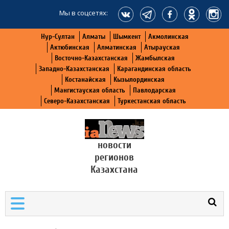
Мы в соцсетях:
Нур-Султан
Алматы
Шымкент
Акмолинская
Актюбинская
Алматинская
Атырауская
Восточно-Казахстанская
Жамбылская
Западно-Казахстанская
Карагандинская область
Костанайская
Кызылординская
Мангистауская область
Павлодарская
Северо-Казахстанская
Туркестанская область
новости
регионов
Казахстана