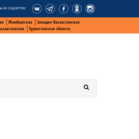
ы в соцсетях:
ая
Жамбылская
Западно-Казахстанская
Казахстанская
Туркестанская область