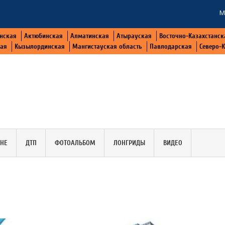
М
нская
Актюбинская
Алматинская
Атырауская
Восточно-Казахстанск
кая
Кызылординская
Мангистауская область
Павлодарская
Северо-
АНЕ
ДТП
ФОТОАЛЬБОМ
ЛОНГРИДЫ
ВИДЕО