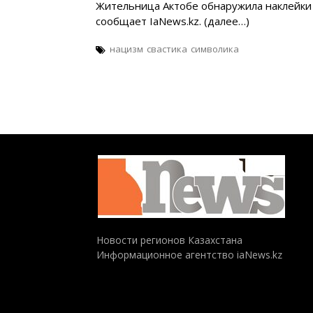
Жительница Актобе обнаружила наклейки 
сообщает IaNews.kz. (далее…)
нацизм
свастика
символика
Новости регионов Казахстана
Информационное агентство iaNews.kz