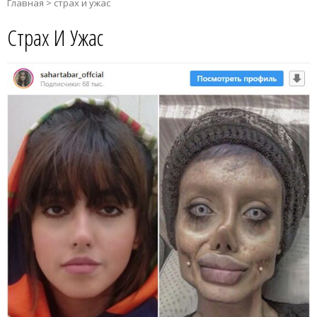
Главная
>
страх и ужас
Страх И Ужас