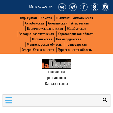
Мы в соцсетях:
Нур-Султан
Алматы
Шымкент
Акмолинская
Актюбинская
Алматинская
Атырауская
Восточно-Казахстанская
Жамбылская
Западно-Казахстанская
Карагандинская область
Костанайская
Кызылординская
Мангистауская область
Павлодарская
Северо-Казахстанская
Туркестанская область
новости
регионов
Казахстана