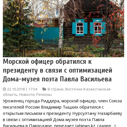
Морской офицер обратился к
президенту в связи с оптимизацией
Дома-музея поэта Павла Васильева
22.10.2018 | 17:54
В стране
,
Восточно-Казахстанская
область
,
Новости
,
Регионы
Уроженец города Риддера, морской офицер, член Союза
писателей России Владимир Тыцких обратился с
открытым письмом к президенту Нурсултану Назарбаеву
в связи с оптимизацией Дома-музея поэта Павла
Васильева в Павлодаре, передает IaNews.kz. (далее…)