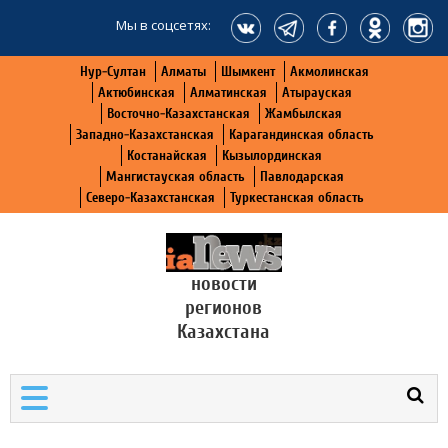
Мы в соцсетях:
Нур-Султан
Алматы
Шымкент
Акмолинская
Актюбинская
Алматинская
Атырауская
Восточно-Казахстанская
Жамбылская
Западно-Казахстанская
Карагандинская область
Костанайская
Кызылординская
Мангистауская область
Павлодарская
Северо-Казахстанская
Туркестанская область
новости
регионов
Казахстана