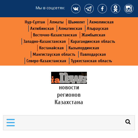
Мы в соцсетях:
Нур-Султан
Алматы
Шымкент
Акмолинская
Актюбинская
Алматинская
Атырауская
Восточно-Казахстанская
Жамбылская
Западно-Казахстанская
Карагандинская область
Костанайская
Кызылординская
Мангистауская область
Павлодарская
Северо-Казахстанская
Туркестанская область
новости
регионов
Казахстана