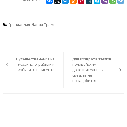
Гренландия
Дания
Трамп
Навигация
по
Путешественника из
Для возврата жезлов
записям
Украины ограбили и
полицейским
избили в Шымкенте
дополнительных
средств не
понадобится