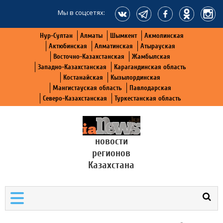
Мы в соцсетях:
Нур-Султан
Алматы
Шымкент
Акмолинская
Актюбинская
Алматинская
Атырауская
Восточно-Казахстанская
Жамбылская
Западно-Казахстанская
Карагандинская область
Костанайская
Кызылординская
Мангистауская область
Павлодарская
Северо-Казахстанская
Туркестанская область
новости
регионов
Казахстана