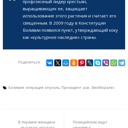
профсоюзный лидер крестьян,
выращивающих ее, защищает
использование этого растения и считает его
священным. В 2009 году в Конституции
Боливии появился пункт, утверждающий коку
как «культурное наследие» страны.
Поделиться:
Боливия
операция
опухоль
Президент
рак
ЭвоМоралес
Навигация
по
В Украине женщина
Полицейские ищут
записям
пыталась продать
человека,