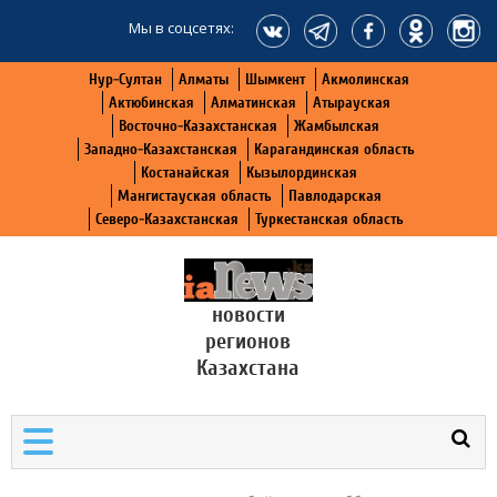
Мы в соцсетях:
Нур-Султан
Алматы
Шымкент
Акмолинская
Актюбинская
Алматинская
Атырауская
Восточно-Казахстанская
Жамбылская
Западно-Казахстанская
Карагандинская область
Костанайская
Кызылординская
Мангистауская область
Павлодарская
Северо-Казахстанская
Туркестанская область
новости
регионов
Казахстана