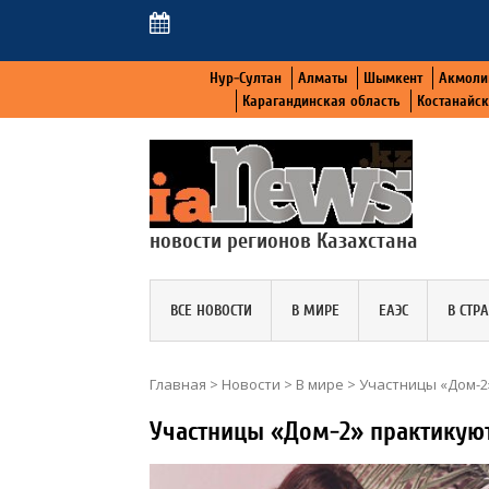
Нур-Султан
Алматы
Шымкент
Акмоли
Карагандинская область
Костанайс
новости регионов Казахстана
ВСЕ НОВОСТИ
В МИРЕ
ЕАЭС
В СТР
Главная
>
Новости
>
В мире
>
Участницы «Дом-2»
Участницы «Дом-2» практикуют