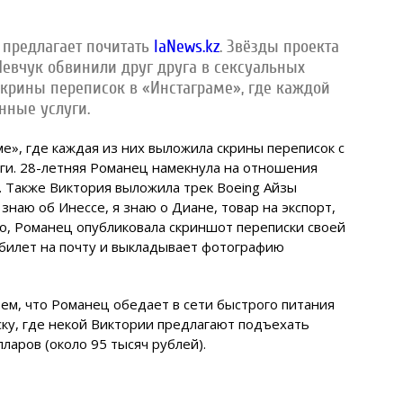
 предлагает почитать
IaNews.kz
. Звёзды проекта
евчук обвинили друг друга в сексуальных
скрины переписок в «Инстаграме», где каждой
нные услуги.
е», где каждая из них выложила скрины переписок с
ги. 28-летняя Романец намекнула на отношения
 Также Виктория выложила трек Boeing Айзы
знаю об Инессе, я знаю о Диане, товар на экспорт,
го, Романец опубликовала скриншот переписки своей
 билет на почту и выкладывает фотографию
ем, что Романец обедает в сети быстрого питания
ску, где некой Виктории предлагают подъехать
лларов (около 95 тысяч рублей).