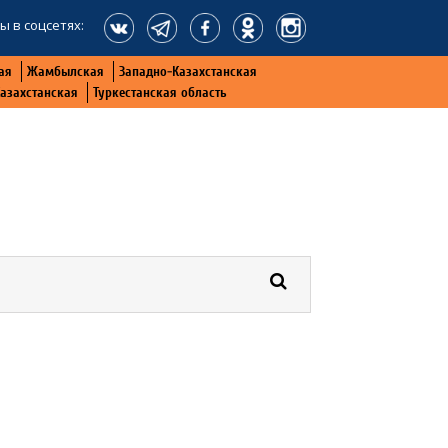
ы в соцсетях:
ая
Жамбылская
Западно-Казахстанская
Казахстанская
Туркестанская область