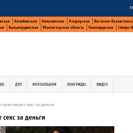
М
нская
Актюбинская
Алматинская
Атырауская
Восточно-Казахстанск
кая
Кызылординская
Мангистауская область
Павлодарская
Северо-
АНЕ
ДТП
ФОТОАЛЬБОМ
ЛОНГРИДЫ
ВИДЕО
 практикуют секс за деньги
 секс за деньги