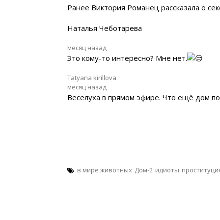
Ранее Виктория Романец рассказала о сек
Наталья Чеботарева
месяц назад
Это кому-то интересно? Мне нет.
Tatyana kirillova
месяц назад
Веселуха в прямом эфире. Что ещё дом пок
в мире животных
Дом-2
идиоты
проституци
Навигация