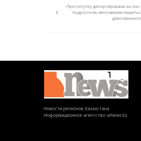
по
Проститутку депортировали за секс 
записям
подростком, мечтавшим лишитьс
девственност
Новости регионов Казахстана
Информационное агентство iaNews.kz