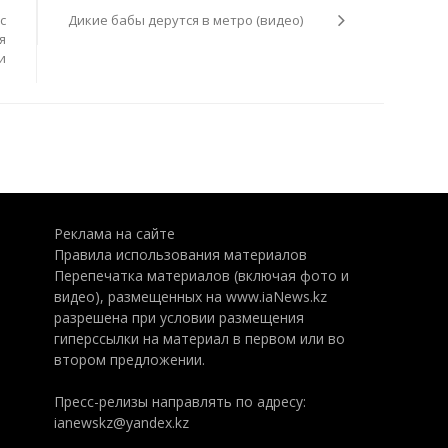
с
Дикие бабы дерутся в метро (видео)
я
и
Реклама на сайте
Правила использования материалов
Перепечатка материалов (включая фото и
видео), размещенных на www.iaNews.kz
разрешена при условии размещения
гиперссылки на материал в первом или во
втором предложении.
Пресс-релизы направлять по адресу:
ianewskz@yandex.kz