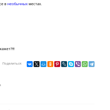
се в
необычных
местах.
ажет?!!!
Поделиться:
я