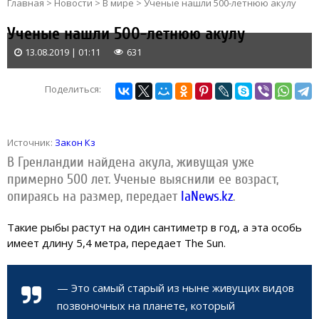
Главная
>
Новости
>
В мире
>
Ученые нашли 500-летнюю акулу
Ученые нашли 500-летнюю акулу
13.08.2019 | 01:11
631
Поделиться:
Источник:
Закон Кз
В Гренландии найдена акула, живущая уже
примерно 500 лет. Ученые выяснили ее возраст,
опираясь на размер, передает
IaNews.kz
.
Такие рыбы растут на один сантиметр в год, а эта особь
имеет длину 5,4 метра, передает The Sun.
— Это самый старый из ныне живущих видов
позвоночных на планете, который