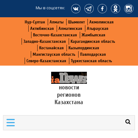
Мы в соцсетях:
Нур-Султан
Алматы
Шымкент
Акмолинская
Актюбинская
Алматинская
Атырауская
Восточно-Казахстанская
Жамбылская
Западно-Казахстанская
Карагандинская область
Костанайская
Кызылординская
Мангистауская область
Павлодарская
Северо-Казахстанская
Туркестанская область
новости
регионов
Казахстана