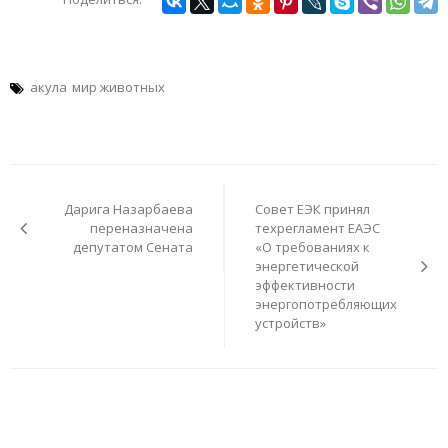
акула
мир животных
Навигация
по
Дарига Назарбаева
Совет ЕЭК принял
записям
переназначена
техрегламент ЕАЭС
депутатом Сената
«О требованиях к
энергетической
эффективности
энергопотребляющих
устройств»