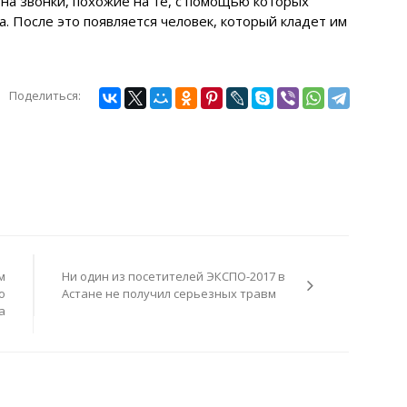
на звонки, похожие на те, с помощью которых
 После это появляется человек, который кладет им
Поделиться:
м
Ни один из посетителей ЭКСПО-2017 в
о
Астане не получил серьезных травм
а