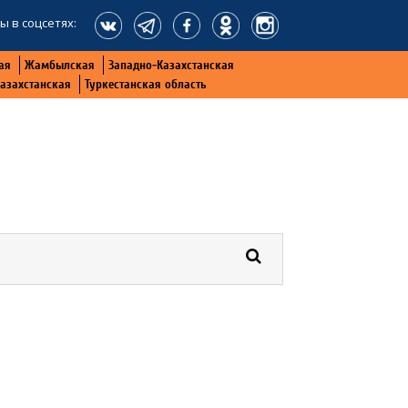
ы в соцсетях:
ая
Жамбылская
Западно-Казахстанская
Казахстанская
Туркестанская область