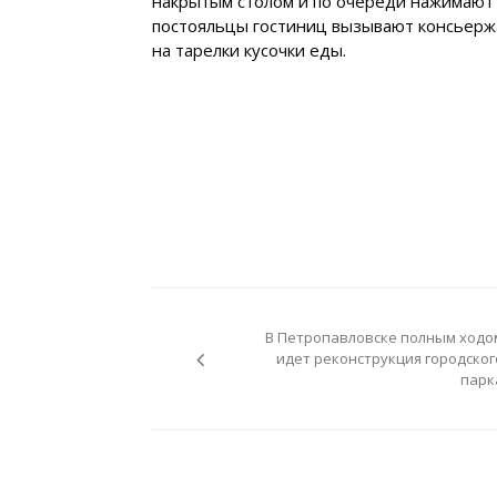
накрытым столом и по очереди нажимают 
постояльцы гостиниц вызывают консьержа.
на тарелки кусочки еды.
Навигация
по
В Петропавловске полным ходо
записям
идет реконструкция городског
парк