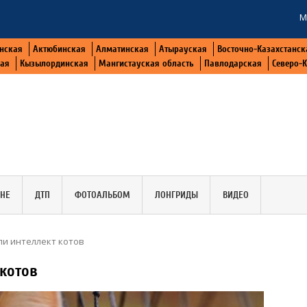
М
нская
Актюбинская
Алматинская
Атырауская
Восточно-Казахстанск
кая
Кызылординская
Мангистауская область
Павлодарская
Северо-
АНЕ
ДТП
ФОТОАЛЬБОМ
ЛОНГРИДЫ
ВИДЕО
и интеллект котов
котов