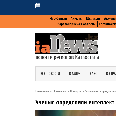
Нур-Султан
Алматы
Шымкент
Акмоли
Карагандинская область
Костанайс
новости регионов Казахстана
ВСЕ НОВОСТИ
В МИРЕ
ЕАЭС
В СТР
Главная
>
Новости
>
В мире
>
Ученые определил
Ученые определили интеллект 