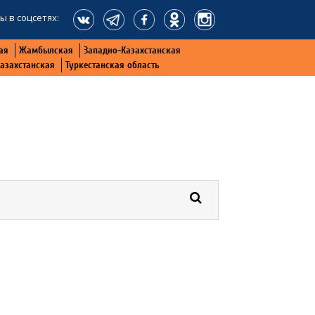
ы в соцсетях:
ая
Жамбылская
Западно-Казахстанская
Казахстанская
Туркестанская область