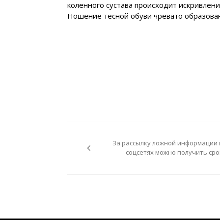
коленного сустава происходит искривлени
Ношение тесной обуви чревато образован
Навигация
по
За рассылку ложной информации 
записям
соцсетях можно получить сро