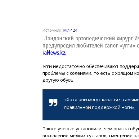
Источник:
МИР 24
Лондонский ортопедический хирург Иэ
предупредил любителей сапог «угги» о
iaNews.kz.
Угги недостаточно обеспечивают поддержк
проблемы с коленями, то есть с хрящом ко
другую обувь.
«Хотя они могут казаться самым
правильной поддержкой ноги», 
Также ученые установили, чем опасна обу
воспаление мелких суставов, смещение п