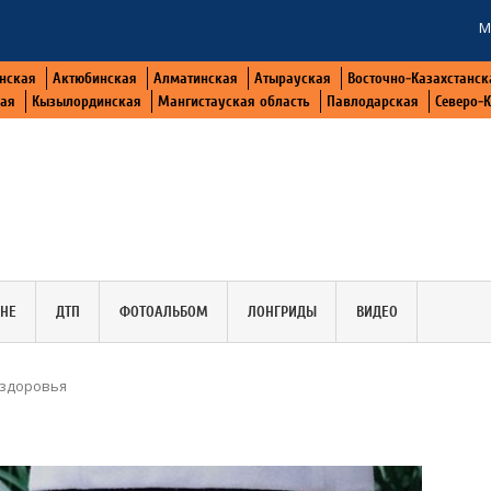
М
нская
Актюбинская
Алматинская
Атырауская
Восточно-Казахстанск
кая
Кызылординская
Мангистауская область
Павлодарская
Северо-
АНЕ
ДТП
ФОТОАЛЬБОМ
ЛОНГРИДЫ
ВИДЕО
 здоровья