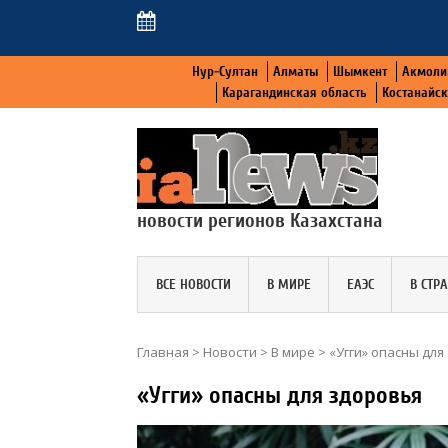
Нур-Султан
Алматы
Шымкент
Акмоли
Карагандинская область
Костанайс
новости регионов Казахстана
ВСЕ НОВОСТИ
В МИРЕ
ЕАЭС
В СТР
Главная
>
Новости
>
В мире
>
«Угги» опасны для
«Угги» опасны для здоровья