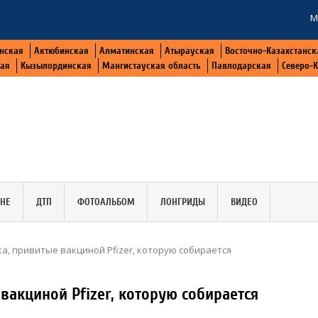
М
нская
Актюбинская
Алматинская
Атырауская
Восточно-Казахстанск
кая
Кызылординская
Мангистауская область
Павлодарская
Северо-
АНЕ
ДТП
ФОТОАЛЬБОМ
ЛОНГРИДЫ
ВИДЕО
а, привитые вакциной Pfizer, которую собирается
вакциной Pfizer, которую собирается