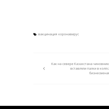
вакцинация
коронавирус
Навигация
по
Как на севере Казахстана чиновник
записям
вставляли палки в колёс
бизнесмена