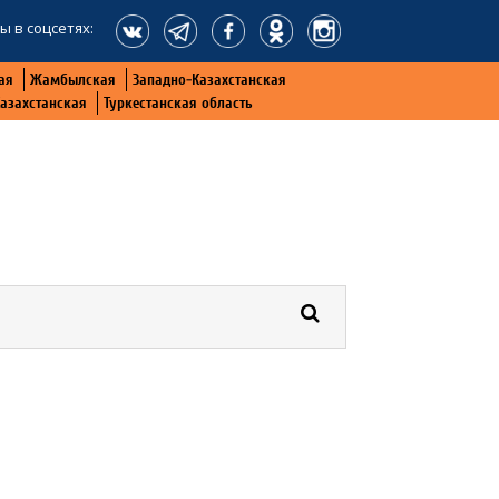
ы в соцсетях:
ая
Жамбылская
Западно-Казахстанская
Казахстанская
Туркестанская область