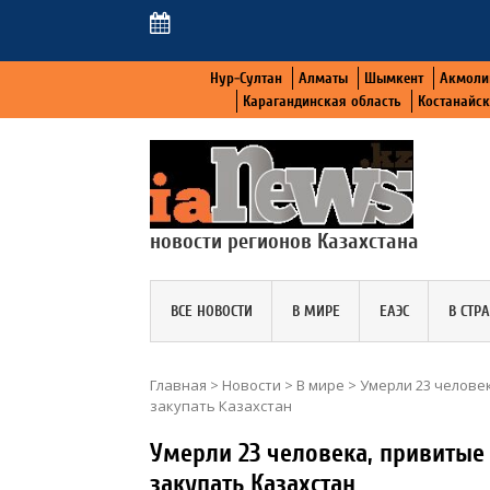
Нур-Султан
Алматы
Шымкент
Акмоли
Карагандинская область
Костанайс
новости регионов Казахстана
ВСЕ НОВОСТИ
В МИРЕ
ЕАЭС
В СТР
Главная
>
Новости
>
В мире
>
Умерли 23 человек
закупать Казахстан
Умерли 23 человека, привитые 
закупать Казахстан