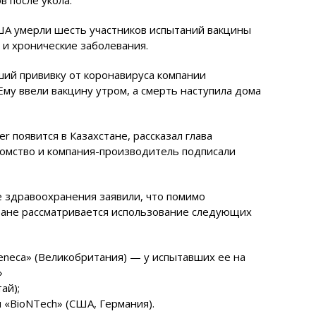
США умерли шесть участников испытаний вакцины
м и хронические заболевания.
ший прививку от коронавируса компании
 Ему ввели вакцину утром, а смерть наступила дома
er появится в Казахстане, рассказал глава
омство и компания-производитель подписали
ве здравоохранения заявили, что помимо
тране рассматривается использование следующих
eneca» (Великобритания) — у испытавших ее на
»
ай);
и «BioNTech» (США, Германия).