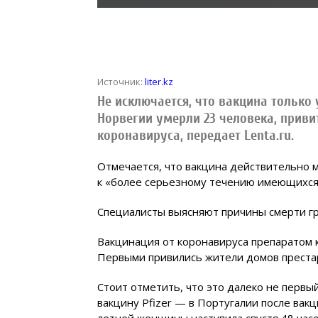
Источник:
liter.kz
Не исключается, что вакцина только
Норвегии умерли 23 человека, приви
коронавируса, передает Lenta.ru.
Отмечается, что вакцина действительно 
к «более серьезному течению имеющихся
Специалисты выясняют причины смерти г
Вакцинация от коронавируса препаратом к
Первыми привились жители домов престар
Стоит отметить, что это далеко не первы
вакцину Pfizer — в Португалии после вак
летней женщины наступила спустя 48 часо