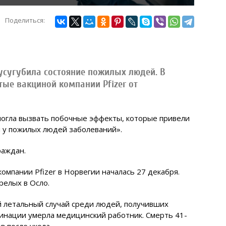
Поделиться:
 усугубила состояние пожилых людей. В
тые вакциной компании Pfizer от
могла вызвать побочные эффекты, которые привели
 у пожилых людей заболеваний».
раждан.
омпании Pfizer в Норвегии началась 27 декабря.
елых в Осло.
й летальный случай среди людей, получивших
цинации умерла медицинский работник. Смерть 41-
в после укола.