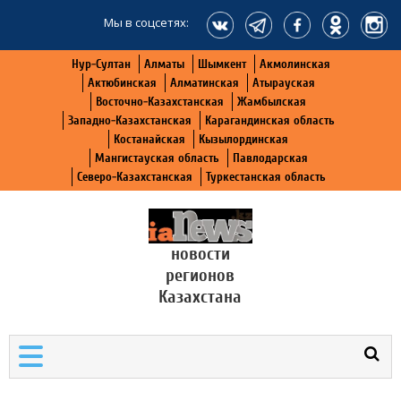
Мы в соцсетях:
Нур-Султан
Алматы
Шымкент
Акмолинская
Актюбинская
Алматинская
Атырауская
Восточно-Казахстанская
Жамбылская
Западно-Казахстанская
Карагандинская область
Костанайская
Кызылординская
Мангистауская область
Павлодарская
Северо-Казахстанская
Туркестанская область
новости
регионов
Казахстана