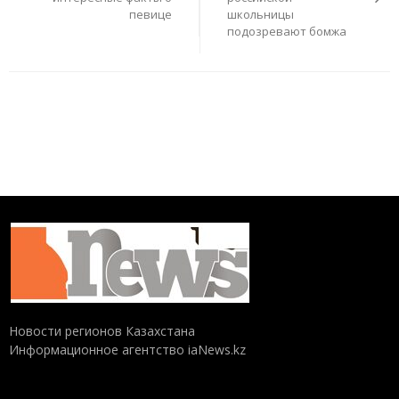
певице
школьницы
подозревают бомжа
Новости регионов Казахстана
Информационное агентство iaNews.kz