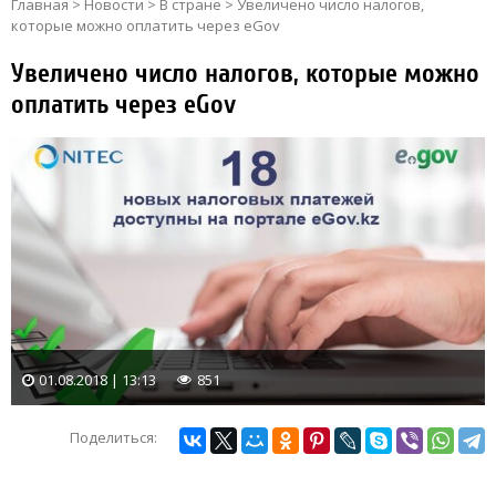
Главная
>
Новости
>
В стране
>
Увеличено число налогов,
которые можно оплатить через eGov
Увеличено число налогов, которые можно
оплатить через eGov
01.08.2018 | 13:13
851
Поделиться: