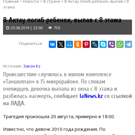
Главная
>
Новости
>
В стране
>
В Актау погиб ребенок, выпав с 8
этажа
В Актау погиб ребенок, выпав с 8 этажа
20.08.2019 | 23:00
759
Поделиться:
Источник:
Закон Кз
Происшествие случилось в жилом комплексе
«Таншолпан» в 15 микрорайоне. По словам
очевидцев, девочка выпала из окна с 8 этажа и
разбилась насмерть
, сообщает
IaNews.kz
со ссылкой
на ЛАДА.
Трагедия произошла 20 августа, примерно в 18:00.
Известно, что девочк 2010 года рождения. По