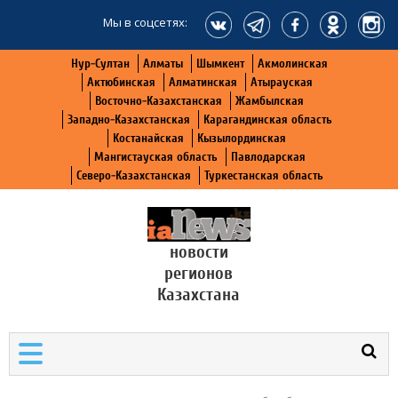
Мы в соцсетях:
Нур-Султан
Алматы
Шымкент
Акмолинская
Актюбинская
Алматинская
Атырауская
Восточно-Казахстанская
Жамбылская
Западно-Казахстанская
Карагандинская область
Костанайская
Кызылординская
Мангистауская область
Павлодарская
Северо-Казахстанская
Туркестанская область
новости
регионов
Казахстана