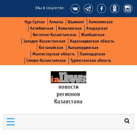
Мы в соцсетях:
Нур-Султан
Алматы
Шымкент
Акмолинская
Актюбинская
Алматинская
Атырауская
Восточно-Казахстанская
Жамбылская
Западно-Казахстанская
Карагандинская область
Костанайская
Кызылординская
Мангистауская область
Павлодарская
Северо-Казахстанская
Туркестанская область
новости
регионов
Казахстана