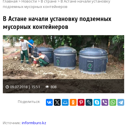
Главная
>
Новости
>
В стране
>
В Астане начали установку
подземных мусорных контейнеров
В Астане начали установку подземных
мусорных контейнеров
09.07.2018 | 15:51
808
Поделиться:
Источник:
informburo.kz