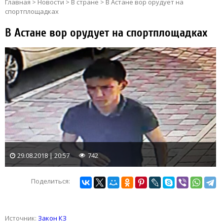
Главная
>
Новости
>
В стране
>
В Астане вор орудует на
спортплощадках
В Астане вор орудует на спортплощадках
29.08.2018 | 20:57
742
Поделиться:
Источник:
Закон КЗ