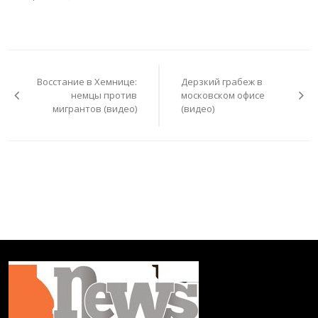
Навигация
по
Восстание в Хемнице:
Дерзкий грабеж в
записям
немцы против
московском офисе
мигрантов (видео)
(видео)