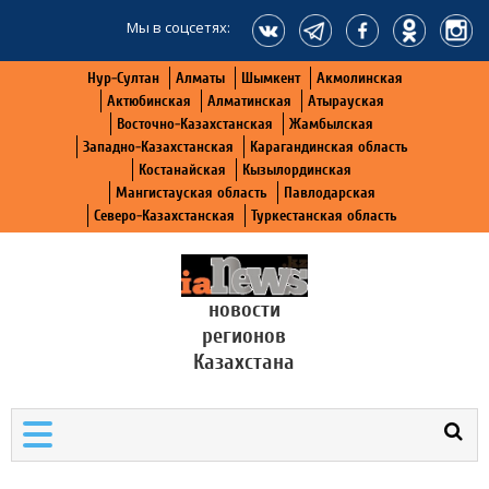
Мы в соцсетях:
Нур-Султан
Алматы
Шымкент
Акмолинская
Актюбинская
Алматинская
Атырауская
Восточно-Казахстанская
Жамбылская
Западно-Казахстанская
Карагандинская область
Костанайская
Кызылординская
Мангистауская область
Павлодарская
Северо-Казахстанская
Туркестанская область
новости
регионов
Казахстана