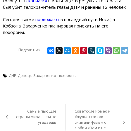
голову. Он
скончался
в больнице. В результате теракта
был убит телохранитель главы ДНР и ранены 12 человек.
Сегодня также
провожают
в последний путь Иосифа
Кобзона. Захарченко планировал приехать на его
похороны.
Поделиться:
ДНР
Донецк
Захарченко
похороны
Навигация
по
Самые пьющие
Советские Ромео и
записям
страны мира — ты не
Джульетта: как
угадаешь
снимали фильм о
любви «Вам и не