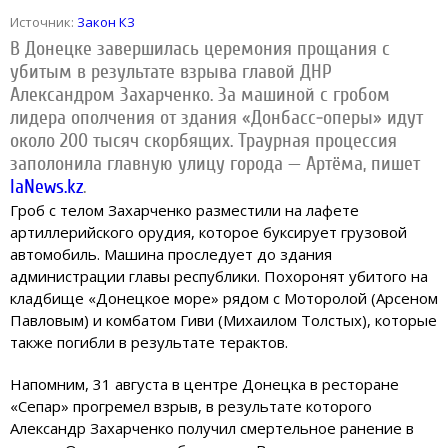
Источник:
Закон КЗ
В Донецке завершилась церемония прощания с
убитым в результате взрыва главой ДНР
Александром Захарченко. За машиной с гробом
лидера ополчения от здания «Донбасс-оперы» идут
около 200 тысяч скорбящих. Траурная процессия
заполонила главную улицу города — Артёма, пишет
IaNews.kz
.
Гроб с телом Захарченко разместили на лафете
артиллерийского орудия, которое буксирует грузовой
автомобиль. Машина проследует до здания
администрации главы республики. Похоронят убитого на
кладбище «Донецкое море» рядом с Моторолой (Арсеном
Павловым) и комбатом Гиви (Михаилом Толстых), которые
также погибли в результате терактов.
Напомним, 31 августа в центре Донецка в ресторане
«Сепар» прогремел взрыв, в результате которого
Александр Захарченко получил смертельное ранение в