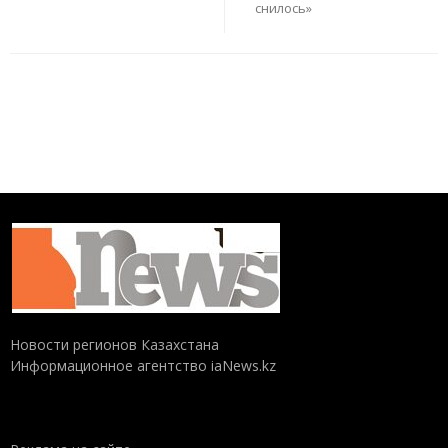
снилось»
Новости регионов Казахстана
Информационное агентство iaNews.kz