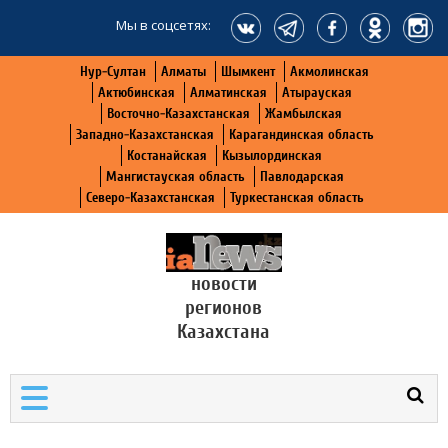
Мы в соцсетях:
Нур-Султан
Алматы
Шымкент
Акмолинская
Актюбинская
Алматинская
Атырауская
Восточно-Казахстанская
Жамбылская
Западно-Казахстанская
Карагандинская область
Костанайская
Кызылординская
Мангистауская область
Павлодарская
Северо-Казахстанская
Туркестанская область
новости
регионов
Казахстана