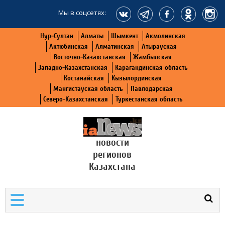
Мы в соцсетях:
Нур-Султан
Алматы
Шымкент
Акмолинская
Актюбинская
Алматинская
Атырауская
Восточно-Казахстанская
Жамбылская
Западно-Казахстанская
Карагандинская область
Костанайская
Кызылординская
Мангистауская область
Павлодарская
Северо-Казахстанская
Туркестанская область
новости
регионов
Казахстана