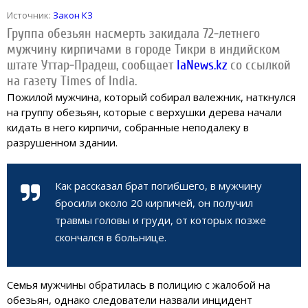
Источник:
Закон КЗ
Группа обезьян насмерть закидала 72-летнего
мужчину кирпичами в городе Тикри в индийском
штате Уттар-Прадеш, сообщает
IaNews.kz
со ссылкой
на газету Times of India.
Пожилой мужчина, который собирал валежник, наткнулся
на группу обезьян, которые с верхушки дерева начали
кидать в него кирпичи, собранные неподалеку в
разрушенном здании.
Как рассказал брат погибшего, в мужчину
бросили около 20 кирпичей, он получил
травмы головы и груди, от которых позже
скончался в больнице.
Семья мужчины обратилась в полицию с жалобой на
обезьян, однако следователи назвали инцидент