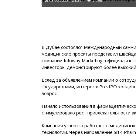
03.06.2025 | 21:39
7 596
В Дубае состоялся Международный саммит
медицинские проекты представил швейцар
компании Infoway Marketing, официальног
инвесторы демонстрируют более высокий 
Вслед за объявлением компании о сотру
государствами, интерес к Pre-IPO холдин
возрос.
Начало использования в фармацевтическ
стимулировало рост привлекательности ак
Компания успешно работает в медицинск
технологии. Через направление Si14 Phar