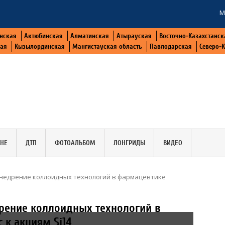
М
нская
Актюбинская
Алматинская
Атырауская
Восточно-Казахстанск
кая
Кызылординская
Мангистауская область
Павлодарская
Северо-
АНЕ
ДТП
ФОТОАЛЬБОМ
ЛОНГРИДЫ
ВИДЕО
 внедрение коллоидных технологий в фармацевтике
дрение коллоидных технологий в
 к акциям Si14