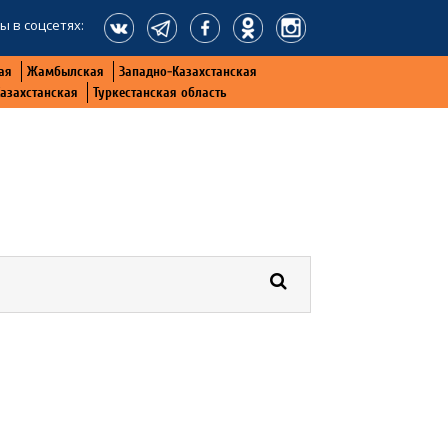
ы в соцсетях:
ая
Жамбылская
Западно-Казахстанская
Казахстанская
Туркестанская область