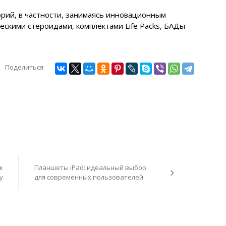
орий, в частности, занимаясь инновационным
скими стероидами, комплектами Life Packs, БАДы
.
Поделиться:
к
Планшеты iPad: идеальный выбор
у
для современных пользователей