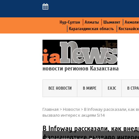
Нур-Султан
Алматы
Шымкент
Акмоли
Карагандинская область
Костанайс
новости регионов Казахстана
ВСЕ НОВОСТИ
В МИРЕ
ЕАЭС
В СТР
Главная
>
Новости
>
В Infoway рассказали, как
вызвало интерес к акциям Si14
В Infoway рассказали, как вне
фармацевтике вызвало интерес