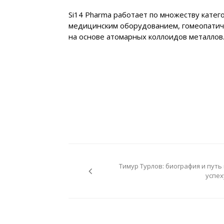
Si14 Pharma работает по множеству катег
медицинским оборудованием, гомеопатиче
на основе атомарных коллоидов металлов
Навигация
по
Тимур Турлов: биография и путь 
записям
успех