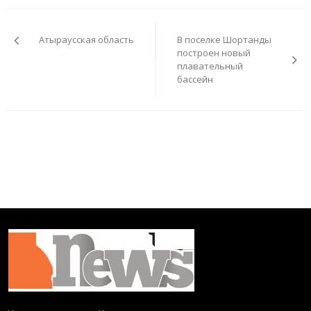
Навигация
по
Атыраусская область
В поселке Шортанды
записям
построен новый
плавательный
бассейн