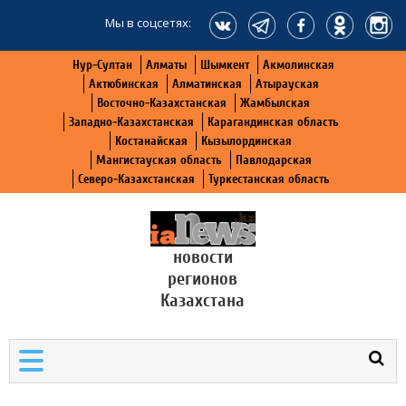
Мы в соцсетях:
Нур-Султан
Алматы
Шымкент
Акмолинская
Актюбинская
Алматинская
Атырауская
Восточно-Казахстанская
Жамбылская
Западно-Казахстанская
Карагандинская область
Костанайская
Кызылординская
Мангистауская область
Павлодарская
Северо-Казахстанская
Туркестанская область
новости
регионов
Казахстана