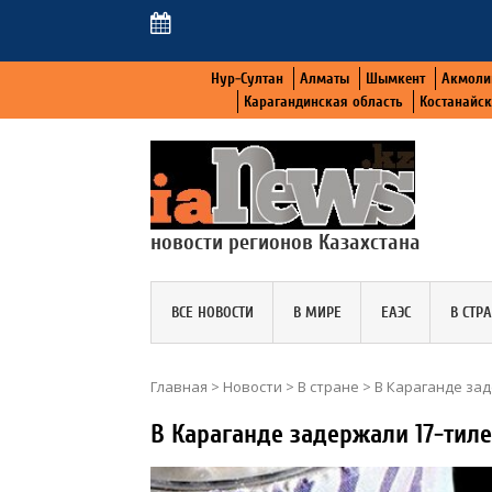
Нур-Султан
Алматы
Шымкент
Акмоли
Карагандинская область
Костанайс
новости регионов Казахстана
ВСЕ НОВОСТИ
В МИРЕ
ЕАЭС
В СТР
Главная
>
Новости
>
В стране
>
В Караганде за
В Караганде задержали 17-ти