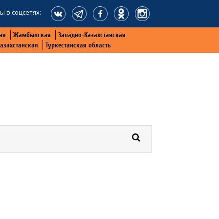
ы в соцсетях:
ая
Жамбылская
Западно-Казахстанская
Казахстанская
Туркестанская область