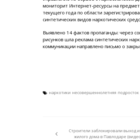
мониторит Интернет-ресурсы на предмет 
текущего года по области зарегистрирова
синтетических видов наркотических средс
Выявлено 14 фактов пропаганды: через с
рисунков шла реклама синтетических нар
коммуникации направлено письмо о закры
наркотики
несовершеннолетняя
подросток
Навигация
по
Строители заблокировали выход и
записям
жилого дома в Павлодаре (видео