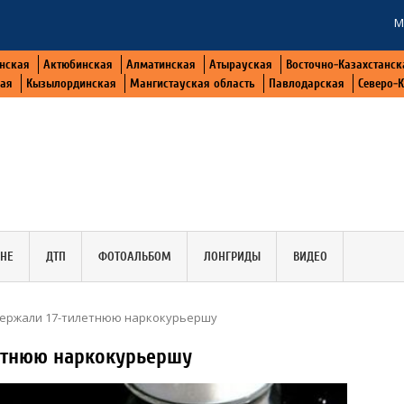
М
нская
Актюбинская
Алматинская
Атырауская
Восточно-Казахстанск
кая
Кызылординская
Мангистауская область
Павлодарская
Северо-
АНЕ
ДТП
ФОТОАЛЬБОМ
ЛОНГРИДЫ
ВИДЕО
держали 17-тилетнюю наркокурьершу
летнюю наркокурьершу