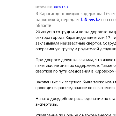
Источник:
Закон КЗ
В Караганде полиция задержала 17-ле
наркотикой, передает
IaNews.kz
со ссы
области
20 августа сотрудники полка дорожно-па
сектора города Караганды заметили 17-т
закладывала неизвестные свертки. Сотру
оперативную группу и родителей девушки
При допросе девушка заявила, что являет
пакетики, не зная их содержимое. Также о
свертков по пути следования в Кировском
Закопанные 17 свертков были также изъя
проводится расследование по выяснению 
Начато досудебное расследование по ста
экспертизы.
Управление по борьбе с наркобизнесом Д