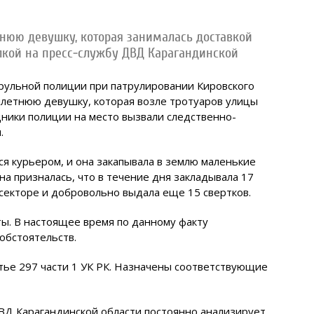
тнюю девушку, которая занималась доставкой
лкой на пресс-службу ДВД Карагандинской
трульной полиции при патрулировании Кировского
илетнюю девушку, которая возле тротуаров улицы
дники полиции на место вызвали следственно-
.
ся курьером, и она закапывала в землю маленькие
на призналась, что в течение дня закладывала 17
 секторе и добровольно выдала еще 15 свертков.
ты. В настоящее время по данному факту
обстоятельств.
тье 297 части 1 УК РК. Назначены соответствующие
ВД Карагандинской области постоянно анализирует,