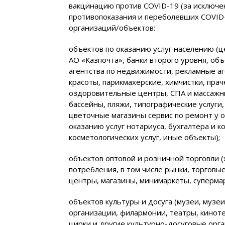
вакцинацию против COVID-19 (за исключ
противопоказания и переболевших COVID-
организаций/объектов:
объектов по оказанию услуг населению (
АО «Казпочта», банки второго уровня, об
агентства по недвижимости, рекламные а
красоты, парикмахерские, химчистки, пра
оздоровительные центры, СПА и массажны
бассейны, пляжи, типографические услуги
цветочные магазины сервис по ремонт у 
оказанию услуг нотариуса, бухгалтера и к
косметологических услуг, иные объекты);
объектов оптовой и розничной торговли 
потребления, в том числе рынки, торговы
центры, магазины, минимаркеты, суперма
объектов культуры и досуга (музеи, музе
организации, филармонии, театры, киноте
цирки и другие культурно-досуговые орга