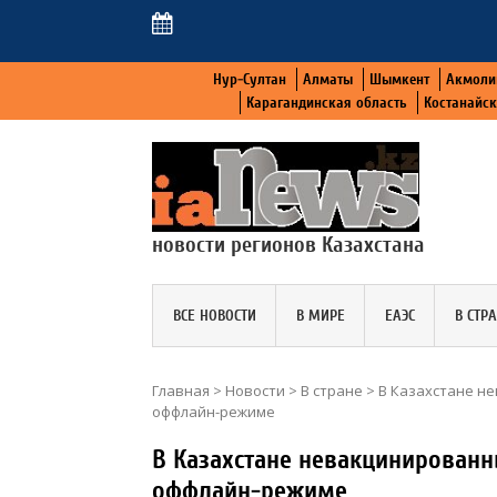
Нур-Султан
Алматы
Шымкент
Акмоли
Карагандинская область
Костанайс
новости регионов Казахстана
ВСЕ НОВОСТИ
В МИРЕ
ЕАЭС
В СТР
Главная
>
Новости
>
В стране
>
В Казахстане не
оффлайн-режиме
В Казахстане невакцинированны
оффлайн-режиме