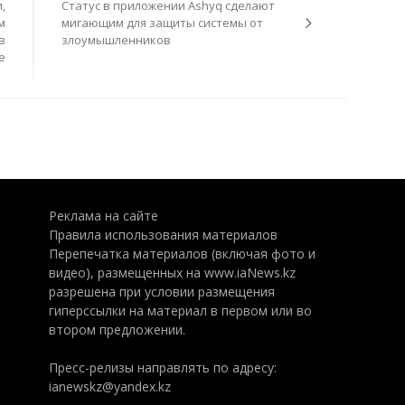
,
Статус в приложении Ashyq сделают
м
мигающим для защиты системы от
в
злоумышленников
е
Реклама на сайте
Правила использования материалов
Перепечатка материалов (включая фото и
видео), размещенных на www.iaNews.kz
разрешена при условии размещения
гиперссылки на материал в первом или во
втором предложении.
Пресс-релизы направлять по адресу:
ianewskz@yandex.kz