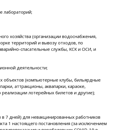
е лабораторий;
ого хозяйства (организации водоснабжения,
орке территорий и вывозу отходов, по
варийно-спасательные службы, КСК и ОСИ, и
сионной деятельности;
ых объектов (компьютерные клубы, бильярдные
арки, аттракционы, аквапарки, караоке,
о реализации лотерейных билетов и другие);
з в 7 дней) для невакцинированных работников
нкта 1 настоящего постановления (за исключением
ротивопоказания и переболевших COVID-19 в