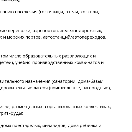
иванию населения (гостиницы, отели, хостелы,
кие перевозки, аэропортов, железнодорожных,
х и морских портов, автостанций/автопереходов,
в том числе образовательных развивающих и
детей), учебно-производственных комбинатов и
вительного назначения (санатории, дома/базы/
доровительные лагеря (пришкольные, загородные),
числе, размещенных в организованных коллективах,
трит-фуды;
(дома престарелых, инвалидов, дома ребенка и