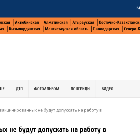
М
нская
Актюбинская
Алматинская
Атырауская
Восточно-Казахстанск
кая
Кызылординская
Мангистауская область
Павлодарская
Северо-
АНЕ
ДТП
ФОТОАЛЬБОМ
ЛОНГРИДЫ
ВИДЕО
вакцинированных не будут допускать на работу в
х не будут допускать на работу в