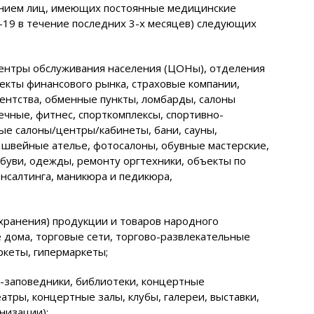
ением лиц, имеющих постоянные медицинские
19 в течение последних 3-х месяцев) следующих
центры обслуживания населения (ЦОНы), отделения
ъекты финансового рынка, страховые компании,
гентства, обменные пункты, ломбарды, салоны
чечные, фитнес, спорткомплексы, спортивно-
е салоны/центры/кабинеты, бани, сауны,
, швейные ателье, фотосалоны, обувные мастерские,
обуви, одежды, ремонту оргтехники, объекты по
онсалтинга, маникюра и педикюра,
(хранения) продукции и товаров народного
е дома, торговые сети, торгово-развлекательные
ркеты, гипермаркеты;
и-заповедники, библиотеки, концертные
атры, концертные залы, клубы, галереи, выставки,
низации);