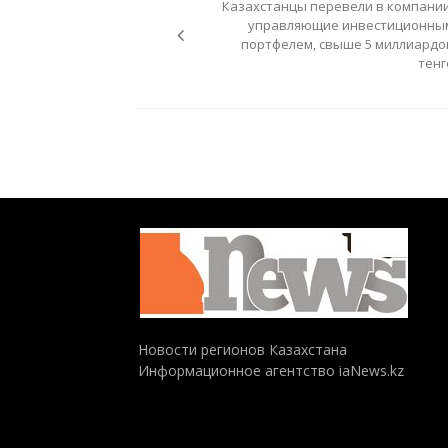
Казахстанцы перевели в компании
записям
управляющие инвестиционны
портфелем, свыше 5 миллиардо
тенг
Новости регионов Казахстана
Информационное агентство iaNews.kz