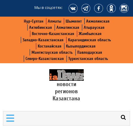
Мы в соцсетях:
Нур-Султан
Алматы
Шымкент
Акмолинская
Актюбинская
Алматинская
Атырауская
Восточно-Казахстанская
Жамбылская
Западно-Казахстанская
Карагандинская область
Костанайская
Кызылординская
Мангистауская область
Павлодарская
Северо-Казахстанская
Туркестанская область
новости
регионов
Казахстана