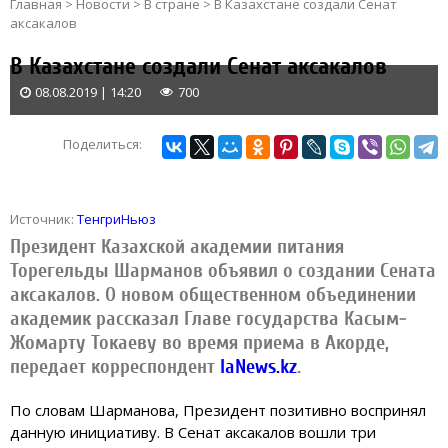
Главная
>
Новости
>
В стране
>
В Казахстане создали Сенат
аксакалов
В Казахстане создали Сенат аксакалов
08.08.2019 | 14:20
700
Поделиться:
Источник:
ТенгриНьюз
Президент Казахской академии питания
Торегельды Шарманов объявил о создании Сената
аксакалов. О новом общественном объединении
академик рассказал Главе государства Касым-
Жомарту Токаеву во время приема в Акорде,
передает корреспондент
IaNews.kz
.
По словам Шарманова, Президент позитивно воспринял
данную инициативу. В Сенат аксакалов вошли три