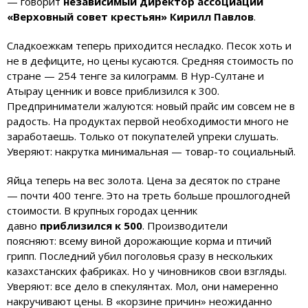
— говорит
независимый директор ассоциации
«Верховный совет крестьян» Кирилл Павлов
.
Сладкоежкам теперь приходится несладко. Песок хоть и
не в дефиците, но цены кусаются. Средняя стоимость по
стране — 254 тенге за килограмм. В Нур-Султане и
Атырау ценник и вовсе приблизился к 300.
Предприниматели жалуются: новый прайс им совсем не в
радость. На продуктах первой необходимости много не
заработаешь. Только от покупателей упреки слушать.
Уверяют: накрутка минимальная — товар-то социальный.
Яйца теперь на вес золота. Цена за десяток по стране
— почти 400 тенге. Это на треть больше прошлогодней
стоимости. В крупных городах ценник
давно
приблизился к 500
. Производители
поясняют: всему виной дорожающие корма и птичий
грипп. Последний убил поголовья сразу в нескольких
казахстанских фабриках. Но у чиновников свои взгляды.
Уверяют: все дело в спекулянтах. Мол, они намеренно
накручивают цены. В «корзине причин» неожиданно