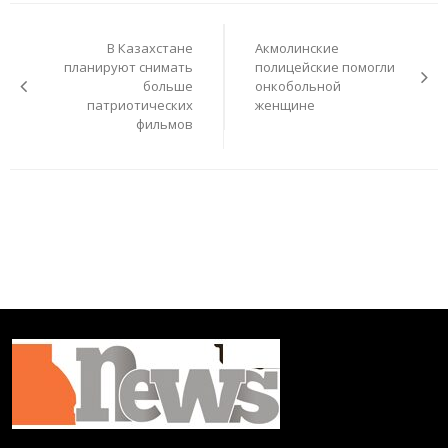
Навигация
по
В Казахстане
Акмолинские
записям
планируют снимать
полицейские помогли
больше
онкобольной
патриотических
женщине
фильмов