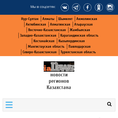
Мы в соцсетях:
Нур-Султан
Алматы
Шымкент
Акмолинская
Актюбинская
Алматинская
Атырауская
Восточно-Казахстанская
Жамбылская
Западно-Казахстанская
Карагандинская область
Костанайская
Кызылординская
Мангистауская область
Павлодарская
Северо-Казахстанская
Туркестанская область
новости
регионов
Казахстана