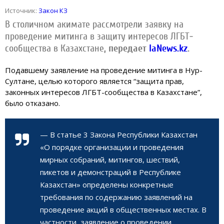
Источник:
Закон КЗ
В столичном акимате рассмотрели заявку на
проведение митинга в защиту интересов ЛГБТ-
сообщества в Казахстане
, передает
IaNews.kz
.
Подавшему заявление на проведение митинга в Нур-
Султане, целью которого является “защита прав,
законных интересов ЛГБТ-сообщества в Казахстане”,
было отказано.
— В статье 3 Закона Республики Казахстан
«О порядке организации и проведения
мирных собраний, митингов, шествий,
пикетов и демонстраций в Республике
Казахстан» определены конкретные
требования по содержанию заявлений на
проведение акций в общественных местах. В
частности, заявление о проведении