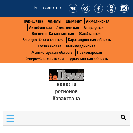
Мы в соцсетях:
Нур-Султан
Алматы
Шымкент
Акмолинская
Актюбинская
Алматинская
Атырауская
Восточно-Казахстанская
Жамбылская
Западно-Казахстанская
Карагандинская область
Костанайская
Кызылординская
Мангистауская область
Павлодарская
Северо-Казахстанская
Туркестанская область
новости
регионов
Казахстана