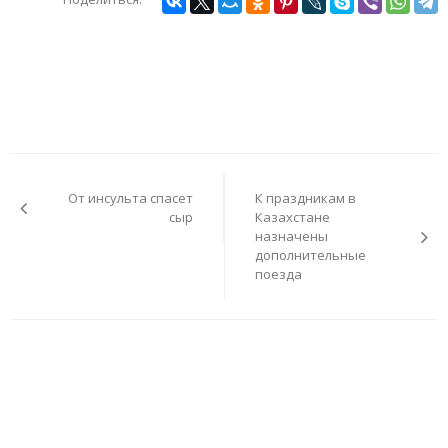
Навигация
по
От инсульта спасет
К праздникам в
записям
сыр
Казахстане
назначены
дополнительные
поезда