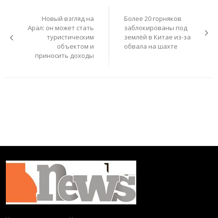
Навигация
по
Новый взгляд на
Более 20 горняков
записям
Арал: он может стать
заблокированы под
туристическим
землёй в Китае из-за
объектом и
обвала на шахте
приносить доходы