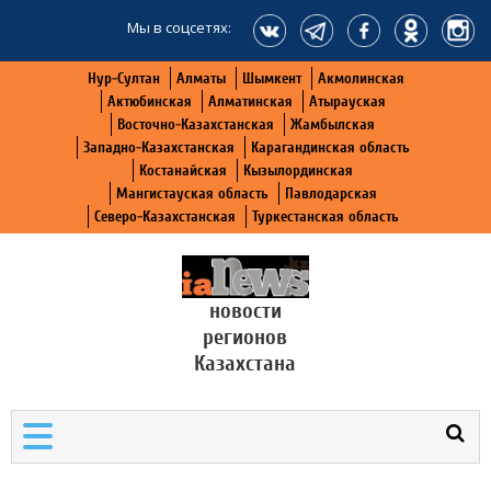
Мы в соцсетях:
Нур-Султан
Алматы
Шымкент
Акмолинская
Актюбинская
Алматинская
Атырауская
Восточно-Казахстанская
Жамбылская
Западно-Казахстанская
Карагандинская область
Костанайская
Кызылординская
Мангистауская область
Павлодарская
Северо-Казахстанская
Туркестанская область
новости
регионов
Казахстана