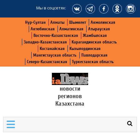
Мы в соцсетях:
Нур-Султан
Алматы
Шымкент
Акмолинская
Актюбинская
Алматинская
Атырауская
Восточно-Казахстанская
Жамбылская
Западно-Казахстанская
Карагандинская область
Костанайская
Кызылординская
Мангистауская область
Павлодарская
Северо-Казахстанская
Туркестанская область
новости
регионов
Казахстана