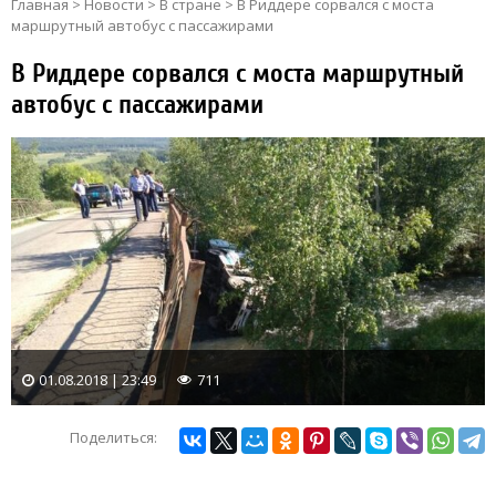
Главная
>
Новости
>
В стране
>
В Риддере сорвался с моста
маршрутный автобус с пассажирами
В Риддере сорвался с моста маршрутный
автобус с пассажирами
01.08.2018 | 23:49
711
Поделиться: