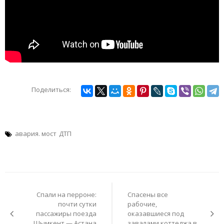
Поделиться:
авария. мост
ДТП
Навигация
по
Спали на перроне:
Спасены все
записям
почти сутки
рабочие,
пассажиры поезда
оказавшиеся под
Шымкент — Астана
завалами коттеджа в