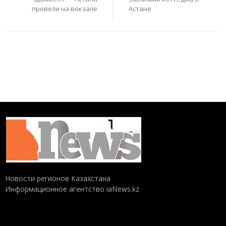
провели на вокзале
Астане
Новости регионов Казахстана
Информационное агентство iaNews.kz