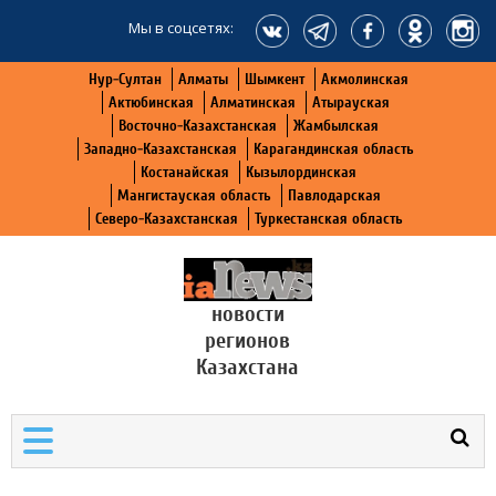
Мы в соцсетях:
Нур-Султан
Алматы
Шымкент
Акмолинская
Актюбинская
Алматинская
Атырауская
Восточно-Казахстанская
Жамбылская
Западно-Казахстанская
Карагандинская область
Костанайская
Кызылординская
Мангистауская область
Павлодарская
Северо-Казахстанская
Туркестанская область
новости
регионов
Казахстана